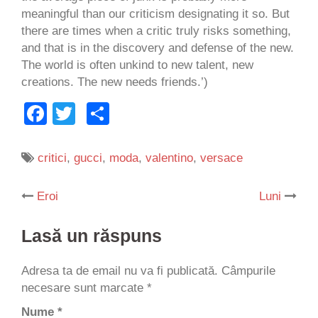
meaningful than our criticism designating it so. But
there are times when a critic truly risks something,
and that is in the discovery and defense of the new.
The world is often unkind to new talent, new
creations. The new needs friends.’)
Facebook
Twitter
Partajează
critici
,
gucci
,
moda
,
valentino
,
versace
Eroi
Luni
Post
Lasă un răspuns
navigation
Adresa ta de email nu va fi publicată.
Câmpurile
necesare sunt marcate
*
Nume
*