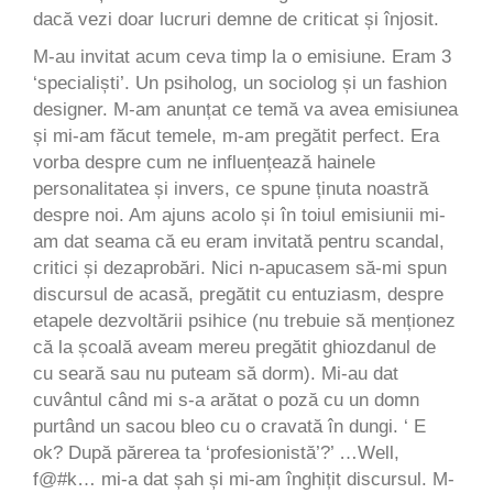
dacă vezi doar lucruri demne de criticat și înjosit.
M-au invitat acum ceva timp la o emisiune. Eram 3
‘specialiști’. Un psiholog, un sociolog și un fashion
designer. M-am anunțat ce temă va avea emisiunea
și mi-am făcut temele, m-am pregătit perfect. Era
vorba despre cum ne influențează hainele
personalitatea și invers, ce spune ținuta noastră
despre noi. Am ajuns acolo și în toiul emisiunii mi-
am dat seama că eu eram invitată pentru scandal,
critici și dezaprobări. Nici n-apucasem să-mi spun
discursul de acasă, pregătit cu entuziasm, despre
etapele dezvoltării psihice (nu trebuie să menționez
că la școală aveam mereu pregătit ghiozdanul de
cu seară sau nu puteam să dorm). Mi-au dat
cuvântul când mi s-a arătat o poză cu un domn
purtând un sacou bleo cu o cravată în dungi. ‘ E
ok? După părerea ta ‘profesionistă’?’ …Well,
f@#k… mi-a dat șah și mi-am înghițit discursul. M-