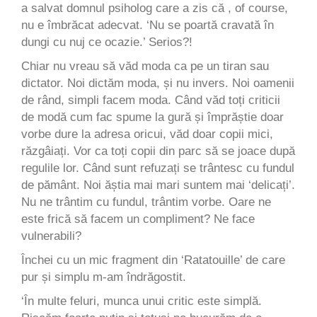
a salvat domnul psiholog care a zis că , of course,
nu e îmbrăcat adecvat. ‘Nu se poartă cravată în
dungi cu nuj ce ocazie.’ Serios?!
Chiar nu vreau să văd moda ca pe un tiran sau
dictator. Noi dictăm moda, și nu invers. Noi oamenii
de rând, simpli facem moda. Când văd toți criticii
de modă cum fac spume la gură și împrăștie doar
vorbe dure la adresa oricui, văd doar copii mici,
răzgâiați. Vor ca toți copii din parc să se joace după
regulile lor. Când sunt refuzați se trântesc cu fundul
de pământ. Noi ăștia mai mari suntem mai ‘delicați’.
Nu ne trântim cu fundul, trântim vorbe. Oare ne
este frică să facem un compliment? Ne face
vulnerabili?
Închei cu un mic fragment din ‘Ratatouille’ de care
pur și simplu m-am îndrăgostit.
‘În multe feluri, munca unui critic este simplă.