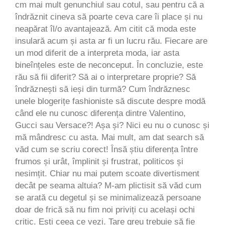
cm mai mult genunchiul sau cotul, sau pentru că a
îndrăznit cineva să poarte ceva care îi place și nu
neapărat îl/o avantajează. Am citit că moda este
insulară acum și asta ar fi un lucru rău. Fiecare are
un mod diferit de a interpreta moda, iar asta
bineînțeles este de neconceput. În concluzie, este
rău să fii diferit? Să ai o interpretare proprie? Să
îndrăznești să ieși din turmă? Cum îndrăznesc
unele blogerițe fashioniste să discute despre modă
când ele nu cunosc diferența dintre Valentino,
Gucci sau Versace?! Așa și? Nici eu nu o cunosc și
mă mândresc cu asta. Mai mult, am dat search să
văd cum se scriu corect! Însă știu diferența între
frumos și urât, împlinit și frustrat, politicos și
nesimțit. Chiar nu mai putem scoate divertisment
decât pe seama altuia? M-am plictisit să văd cum
se arată cu degetul și se minimalizează persoane
doar de frică să nu fim noi priviți cu același ochi
critic. Ești ceea ce vezi. Tare greu trebuie să fie