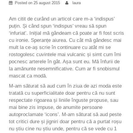
Posted on
25 august 2015
laura
Am citit de curând un articol care m-a ‘indispus’
puțin. Și când spun ‘indispus’ vreau să spun
‘infuriat’. Inițial mă gândeam că poate ar fi fost scris
cu ironie. Speranțe aiurea. Cu cât mă gândesc mai
mult la ce-aș scrie în continuare cu atât mi se
rostogolesc cuvintele mai vulcanic și simt cum îmi
pocnesc arterele în gât. Așa sunt eu. Mă înfurii de
la amănunte nesemnificative. Cum ar fi snobismul
mascat ca modă.
M-am săturat să aud cum în ziua de azi moda este
tratată cu superficialitate doar pentru că nu sunt
respectate rigoarea și liniile înguste propuse, sau
mai bine zis impuse, de anumite persoane
autoproclamate ‘icons’. M-am săturat să aud peste
tot critici dure și jigniri doar pentru că a purtat roșu
nu știu cine nu știu unde, pentru că se vede cu 1