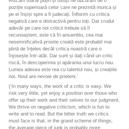
Riscăm foarte puțin și totuși ne bucurăm de o
poziție superioară celor care ne prezintă munca și
pe ei înșiși spre a fi judecați. Înflorim cu critica
negativă care e distractivă pentru toți. Dar crudul
adevăr pe care noi criticii trebuie să îl
recunoaștem, este că în ansamblu, cea mai
nesemnificativă prostie creată este probabil mai
plină de înțeles decât critica noastră care o
înjosește într-atât. Dar sunt și dați când un critic
riscă, în descoperirea și apărarea unui lucru nou.
Lumea adesea este rea cu talentul nou, și creațiile
noi. Noul are nevoie de prieteni.’
(‘In many ways, the work of a critic is easy. We
risk very little, yet enjoy a position over those who
offer up their work and their selves to our judgment.
We thrive on negative criticism, which is fun to
write and to read. But the bitter truth we critics
must face is that, in the grand scheme of things,
the average piece of junk is probably more