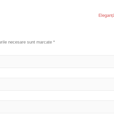
Eleganț
ile necesare sunt marcate
*