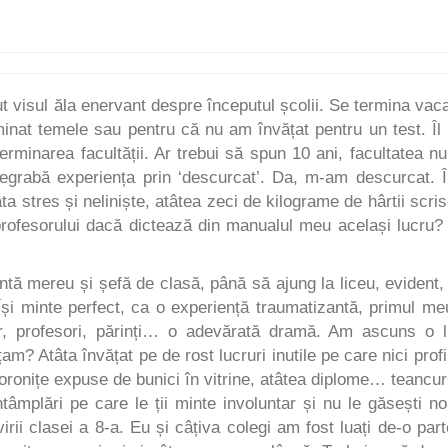
l ăla enervant despre începutul școlii. Se termina vac
inat temele sau pentru că nu am învățat pentru un test. Îl
rminarea facultății. Ar trebui să spun 10 ani, facultatea n
degrabă experiența prin ‘descurcat’. Da, m-am descurcat. 
a stres și neliniște, atâtea zeci de kilograme de hârtii scris
profesorului dacă dictează din manualul meu același lucru?
ntă mereu și șefă de clasă, până să ajung la liceu, evident,
Își minte perfect, ca o experiență traumatizantă, primul me
or, profesori, părinți… o adevărată dramă. Am ascuns o 
m? Atâta învățat pe de rost lucruri inutile pe care nici profi
coronițe expuse de bunici în vitrine, atâtea diplome… teancur
tâmplări pe care le ții minte involuntar și nu le găsești n
rii clasei a 8-a. Eu și câțiva colegi am fost luați de-o part