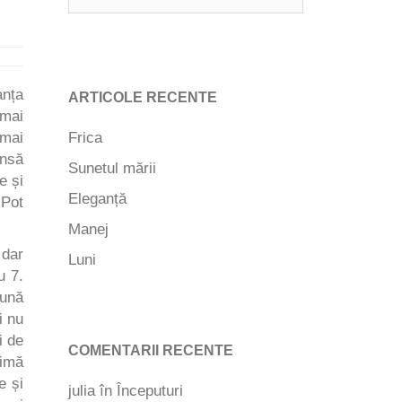
anța
ARTICOLE RECENTE
 mai
umai
Frica
Însă
Sunetul mării
e și
Eleganță
 Pot
Manej
 dar
Luni
u 7.
lună
i nu
i de
COMENTARII RECENTE
oimă
e și
julia
în
Începuturi