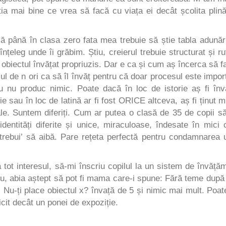
știa mai bine ce vrea să facă cu viața ei decât școlita plin
în clasa zero fata mea trebuie să știe tabla adunări
țeleg unde îi grăbim. Știu, creierul trebuie structurat și ru
u obiectul învățat propriuzis. Dar e ca și cum aș încerca să f
ul de n ori ca să îl învăț pentru că doar procesul este impor
 nu produc nimic. Poate dacă în loc de istorie aș fi înv
ie sau în loc de latină ar fi fost ORICE altceva, aș fi ținut m
e. Suntem diferiți. Cum ar putea o clasă de 35 de copii să
identități diferite și unice, miraculoase, îndesate în mici c
 ‘trebui’ să aibă. Pare rețeta perfectă pentru condamnarea 
teresul, să-mi înscriu copilul la un sistem de învăță
 nu, abia aștept să pot fi mama care-i spune: Fără teme după
 Nu-ți place obiectul x? învață de 5 și nimic mai mult. Poat
cit decât un ponei de expoziție.