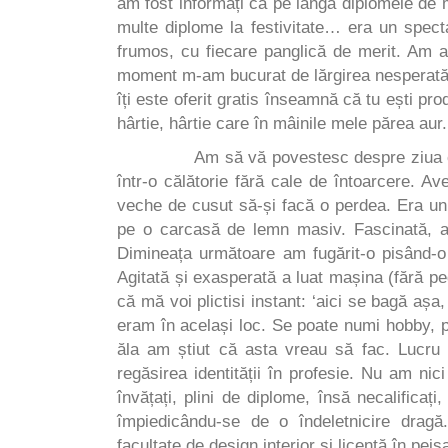
am fost informați că pe lângă diplomele de 
multe diplome la festivitate… era un specta
frumos, cu fiecare panglică de merit. Am af
moment m-am bucurat de lărgirea nesperată 
îți este oferit gratis înseamnă că tu ești pr
hârtie, hârtie care în mâinile mele părea aur
Am să vă povestesc despre ziua care în
într-o călătorie fără cale de întoarcere. A
veche de cusut să-și facă o perdea. Era un
pe o carcasă de lemn masiv. Fascinată, 
Dimineața următoare am fugărit-o pisând-o 
Agitată și exasperată a luat mașina (fără ped
că mă voi plictisi instant: ‘aici se bagă așa,
eram în același loc. Se poate numi hobby, 
ăla am știut că asta vreau să fac. Lucru 
regăsirea identității în profesie. Nu am ni
învățați, plini de diplome, însă necalificaț
împiedicându-se de o îndeletnicire dragă
facultate de design interior și licență în pe