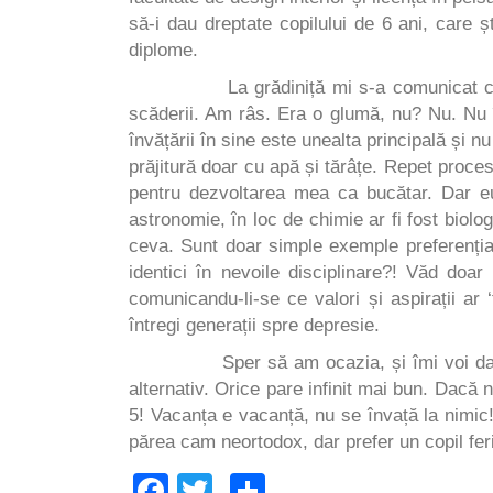
să-i dau dreptate copilului de 6 ani, care 
diplome.
La grădiniță mi s-a comunicat că până 
scăderii. Am râs. Era o glumă, nu? Nu. Nu în
învățării în sine este unealta principală și n
prăjitură doar cu apă și tărâțe. Repet proces
pentru dezvoltarea mea ca bucătar. Dar eu
astronomie, în loc de chimie ar fi fost biolog
ceva. Sunt doar simple exemple preferențial
identici în nevoile disciplinare?! Văd doar 
comunicandu-li-se ce valori și aspirații ar
întregi generații spre depresie.
Sper să am ocazia, și îmi voi da tot in
alternativ. Orice pare infinit mai bun. Dacă
5! Vacanța e vacanță, nu se învață la nimic!
părea cam neortodox, dar prefer un copil feri
Facebook
Twitter
Partajează