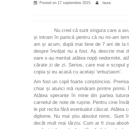
Posted on
17 septembrie 2015
laura
Nu cred că sunt singura care a avut visu
și intram în panică pentru că nu mi-am term
am și acum, după mai bine de 7 ani de la te
despre învățat nu a fost. Aș descrie mai 
oare s-au meritat atâtea nopți nedormite, atât
cărate zi de zi. Serios, care mai e scopul 
copia și eu acasă cu același ‘entuziasm’.
Am fost un copil foarte conștiincios. Premia
chiar și atunci mă număram printre primii. 
Atâtea speranțe în mine din partea tutur
carnetul de note de rușine. Pentru cine învăța
le pot recita fără eventualul căscat. Atâtea 
diplome. Nu mai știu absolut nimic. Sunt în
decât mult mai târziu. Cum ar fi ziua absolvi