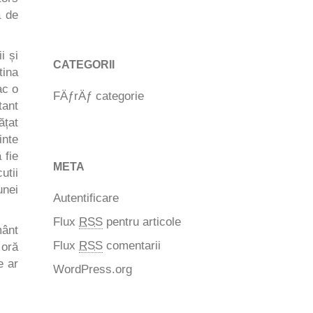
ă de
i și
CATEGORII
tina
ac o
FÄƒrÄƒ categorie
tant
ățat
inte
 fie
META
utii
unei
Autentificare
Flux
RSS
pentru articole
mânt
Flux
RSS
comentarii
 oră
e ar
WordPress.org