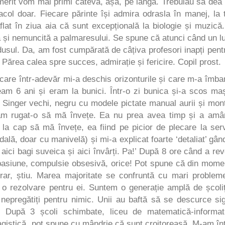
merit vom mai primi câteva, așa, pe lângă. Trebuiau să dea
col doar. Fiecare părinte își admira odrasla în manej, la 
lat în ziua aia că sunt excepțională la biologie și muzică
și nemuncită a palmaresului. Se spune că atunci când un l
odusul. Da, am fost cumpărată de câțiva profesori inapți pent
. Părea calea spre succes, admirație și fericire. Copil prost.
tr-adevăr mi-a deschis orizonturile și care m-a îmba
veam 6 ani și eram la bunici. Într-o zi bunica și-a scos ma
 Singer vechi, negru cu modele pictate manual aurii și mon
am rugat-o să mă învețe. Ea nu prea avea timp și a amâ
la cap să mă învețe, ea fiind pe picior de plecare la serv
ală, doar cu manivelă) și mi-a explicat foarte ‘detaliat’ gân
 aici bagi suveica și aici învârți. Pa!’ După 8 ore când a rev
pasiune, compulsie obsesivă, orice! Pot spune că din mome
rar, știu. Marea majoritate se confruntă cu mari problem
ci o rezolvare pentru ei. Suntem o generație amplă de școliț
i, nepregătiți pentru nimic. Unii au baftă să se descurce sig
. După 3 școli schimbate, liceu de matematică-informat
isagistică, pot spune cu mândrie că sunt croitoreasă. M-am în